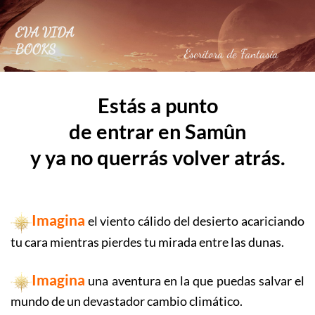
Saltar
al
EVA VIDA
contenido
BOOKS
Escritora de Fantasía
Estás a punto
de
entrar en Samûn
y ya no querrás volver atrás.
Imagina
el viento cálido del desierto acariciando
tu cara mientras pierdes tu mirada entre las dunas.
Imagina
una aventura en la que puedas salvar el
mundo de un devastador cambio climático.