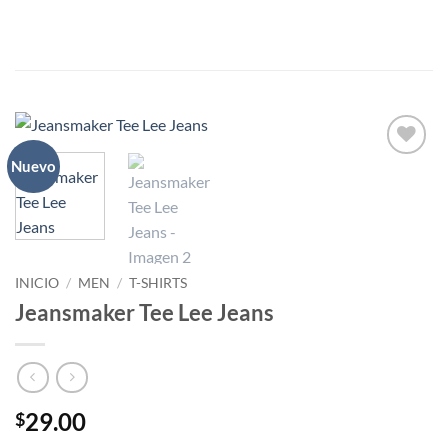
Saltar
al
contenido
Nuevo
Añadir
a la
lista
de
deseos
INICIO
/
MEN
/
T-SHIRTS
Jeansmaker Tee Lee Jeans
29.00
$