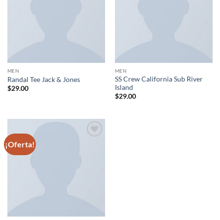
lista de
lista de
deseos
deseos
MEN
MEN
SS Crew California Sub River
Randal Tee Jack & Jones
Island
$
29.00
$
29.00
¡Oferta!
Añadir
a la
lista de
deseos