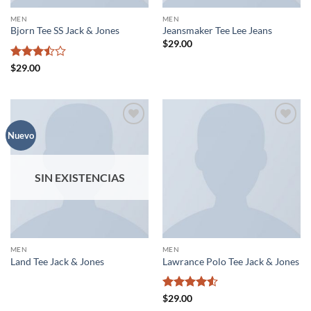
MEN
MEN
Bjorn Tee SS Jack & Jones
Jeansmaker Tee Lee Jeans
$
29.00
Valorado
$
29.00
con
3.5
de 5
Añadir
Añadir
Nuevo
a la
a la
lista de
lista de
deseos
deseos
SIN EXISTENCIAS
MEN
MEN
Land Tee Jack & Jones
Lawrance Polo Tee Jack & Jones
Valorado
$
29.00
con
4.5