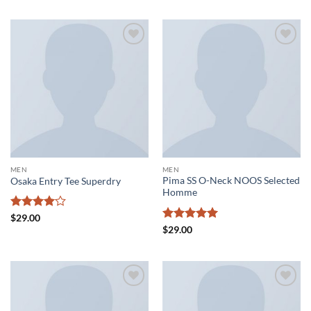
de 5
Añadir
Añadir
a la
a la
lista de
lista de
deseos
deseos
MEN
MEN
Pima SS O-Neck NOOS Selected
Osaka Entry Tee Superdry
Homme
Valorado
$
29.00
con
4
de
Valorado
$
29.00
5
con
5
de 5
Añadir
Añadir
a la
a la