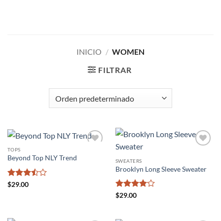
Saltar
al
contenido
INICIO
/
WOMEN
FILTRAR
TOPS
Añadir
Añadir
Beyond Top NLY Trend
a la
a la
SWEATERS
lista de
lista de
Brooklyn Long Sleeve Sweater
deseos
deseos
Valorado
$
29.00
con
3.5
Valorado
$
29.00
de 5
con
4
de
5