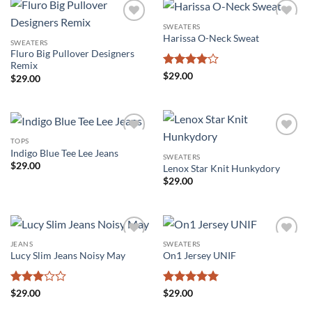
SWEATERS
Añadir
Añadir
Harissa O-Neck Sweat
a la
a la
SWEATERS
lista de
lista de
Fluro Big Pullover Designers
deseos
deseos
Remix
Valorado
$
29.00
$
29.00
con
4
de
5
TOPS
Añadir
Añadir
Indigo Blue Tee Lee Jeans
a la
a la
SWEATERS
lista de
lista de
$
29.00
Lenox Star Knit Hunkydory
deseos
deseos
$
29.00
JEANS
SWEATERS
Añadir
Añadir
Lucy Slim Jeans Noisy May
On1 Jersey UNIF
a la
a la
lista de
lista de
deseos
deseos
Valorado
Valorado
$
29.00
$
29.00
con
3
con
5
de 5