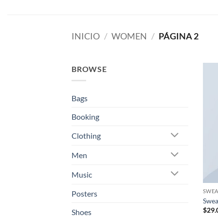
Saltar
al
contenido
INICIO
/
WOMEN
/
PÁGINA 2
BROWSE
Bags
Booking
Clothing
Men
Music
SWEA
Posters
Swea
$
29.
Shoes