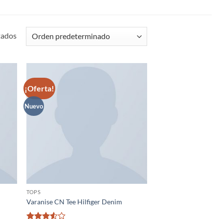
tados
¡Oferta!
adir
Añadir
 la
a la
ta de
lista de
Nuevo
seos
deseos
TOPS
Varanise CN Tee Hilfiger Denim