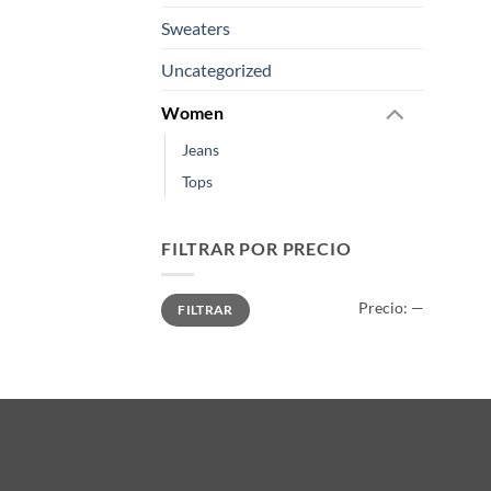
Sweaters
Uncategorized
Women
Jeans
Tops
FILTRAR POR PRECIO
Precio
Precio
Precio:
—
FILTRAR
mínimo
máximo