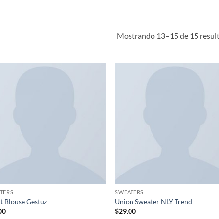
Mostrando 13–15 de 15 resul
Añadir
Añ
a la
a
lista de
lis
deseos
de
TERS
SWEATERS
t Blouse Gestuz
Union Sweater NLY Trend
00
$
29.00