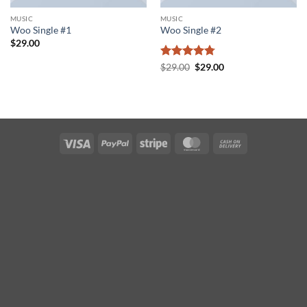
MUSIC
MUSIC
Woo Single #1
Woo Single #2
$
29.00
Valorado
El
El
$
29.00
$
29.00
precio
precio
con
4.75
original
actual
de 5
era:
es:
$29.00.
$29.00.
Visa
PayPal
Stripe
MasterCard
Cash
On
Delivery