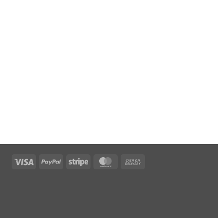
Visa
PayPal
Stripe
MasterCard
Cash
On
Delivery