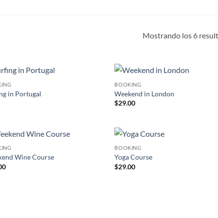
Mostrando los 6 resul
KING
BOOKING
Añadir
Añ
ng in Portugal
Weekend in London
a la
a
$
29.00
lista de
lis
deseos
de
KING
BOOKING
Añadir
Añ
end Wine Course
Yoga Course
a la
a
00
$
29.00
lista de
lis
deseos
de