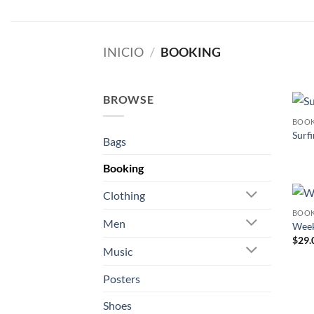
Saltar
al
contenido
INICIO
/
BOOKING
BROWSE
BOO
Surfi
Bags
Booking
Clothing
BOO
Men
Week
$
29.
Music
Posters
Shoes