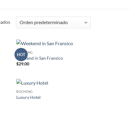
tados
BOOKING
HOT
adir
Añadir
Weekend in San Fransico
 la
a la
$
29.00
ta de
lista de
seos
deseos
BOOKING
adir
Añadir
Luxury Hotel
 la
a la
ta de
lista de
seos
deseos