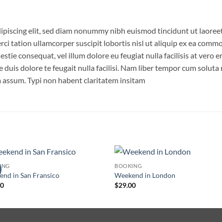
ipiscing elit, sed diam nonummy nibh euismod tincidunt ut laoree
ci tation ullamcorper suscipit lobortis nisl ut aliquip ex ea com
estie consequat, vel illum dolore eu feugiat nulla facilisis at vero
 duis dolore te feugait nulla facilisi. Nam liber tempor cum soluta
 assum. Typi non habent claritatem insitam
S
ING
BOOKING
Añadir
Aña
nd in San Fransico
Weekend in London
a la
a 
00
$
29.00
lista de
list
deseos
des