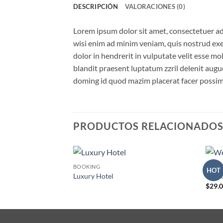
DESCRIPCIÓN
VALORACIONES (0)
Lorem ipsum dolor sit amet, consectetuer ad
wisi enim ad minim veniam, quis nostrud exer
dolor in hendrerit in vulputate velit esse mol
blandit praesent luptatum zzril delenit augue
doming id quod mazim placerat facer possim
PRODUCTOS RELACIONADO
BOOKING
BOOK
HOT
Añadir
Luxury Hotel
Weeke
a la
$
29.
lista de
deseos