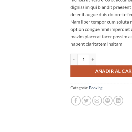
dignissim qui blandit praesent
delenit augue duis dolore te feug
Nam liber tempor cum soluta n
option congue nihil imperdiet
mazim placerat facer possim a
habent claritatem insitam
Weekend Wine Course cantidad
AÑADIR AL CAR
Categoría:
Booking