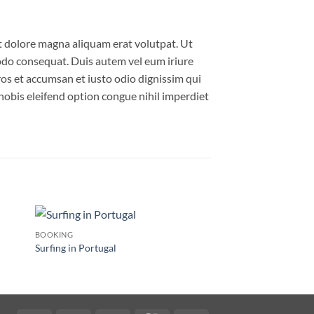
t dolore magna aliquam erat volutpat. Ut
modo consequat. Duis autem vel eum iriure
 eros et accumsan et iusto odio dignissim qui
 nobis eleifend option congue nihil imperdiet
BOOKING
BOOKING
dir
Añadir
Surfing in Portugal
Yoga Course
la
a la
$
29.00
a de
lista de
eos
deseos