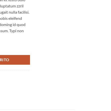
 luptatum zzril
ait nulla facilisi.
obis eleifend
 doming id quod
ssum. Typi non
RITO