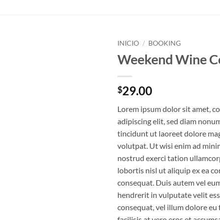
INICIO
/
BOOKING
Weekend Wine C
Añadir
a la
lista
29.00
$
de
deseos
Lorem ipsum dolor sit amet, c
adipiscing elit, sed diam non
tincidunt ut laoreet dolore ma
volutpat. Ut wisi enim ad mini
nostrud exerci tation ullamcor
lobortis nisl ut aliquip ex ea
consequat. Duis autem vel eum 
hendrerit in vulputate velit es
consequat, vel illum dolore eu 
facilisis at vero eros et accums