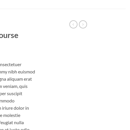
ourse
onsectetuer
ummy nibh euismod
gna aliquam erat
m veniam, quis
per suscipit
 commodo
iriure dolor in
se molestie
feugiat nulla
an et iusto odio