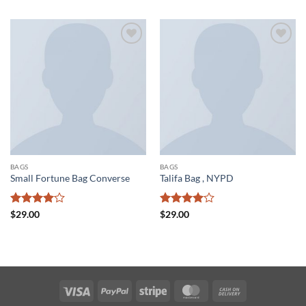
de 5
de 5
Añadir
Añadir
a la
a la
lista de
lista de
deseos
deseos
BAGS
BAGS
Small Fortune Bag Converse
Talifa Bag , NYPD
Valorado
Valorado
$
29.00
$
29.00
con
4
de
con
4
de
5
5
Visa
PayPal
Stripe
MasterCard
Cash
On