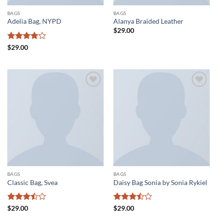
BAGS
BAGS
Adelia Bag, NYPD
Alanya Braided Leather
$
29.00
Valorado
$
29.00
con
4
de
5
Añadir
Añadir
a la
a la
lista de
lista de
deseos
deseos
BAGS
BAGS
Classic Bag, Svea
Daisy Bag Sonia by Sonia Rykiel
Valorado
Valorado
$
29.00
$
29.00
con
3.5
con
3.5