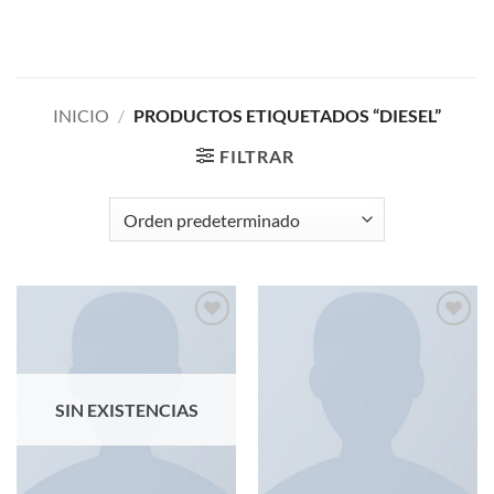
Saltar
al
contenido
INICIO
/
PRODUCTOS ETIQUETADOS “DIESEL”
FILTRAR
Añadir
Añadir
a la
a la
lista de
lista de
deseos
deseos
SIN EXISTENCIAS