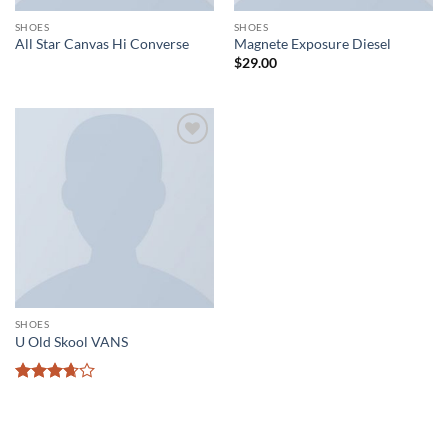
SHOES
SHOES
All Star Canvas Hi Converse
Magnete Exposure Diesel
$
29.00
Añadir
a la
lista de
deseos
SHOES
U Old Skool VANS
Valorado
con
3.67
de 5