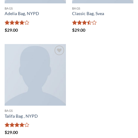
BAGS
BAGS
Adelia Bag, NYPD
Classic Bag, Svea
Valorado
Valorado
$
29.00
$
29.00
con
4
de
con
3.5
5
de 5
Añadir
a la
lista de
deseos
BAGS
Talifa Bag , NYPD
Valorado
$
29.00
con
4
de