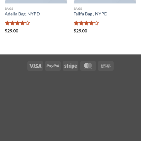
BAGS
BAGS
Adelia Bag, NYPD
Talifa Bag , NYPD
Valorado
Valorado
$
29.00
$
29.00
con
4
de
con
4
de
5
5
Visa
PayPal
Stripe
MasterCard
Cash
On
Delivery