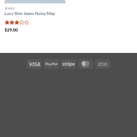
JEANS
Lucy Slim Jeans Noisy May
Valorado
$
29.00
con
3
de 5
Visa
PayPal
Stripe
MasterCard
Cash
On
Delivery