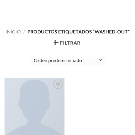
Saltar
al
contenido
INICIO
/
PRODUCTOS ETIQUETADOS “WASHED-OUT”
FILTRAR
Añadir
a la
lista de
deseos