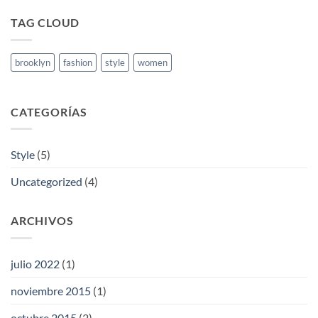
Post
TAG CLOUD
brooklyn
fashion
style
women
CATEGORÍAS
Style
(5)
Uncategorized
(4)
ARCHIVOS
julio 2022
(1)
noviembre 2015
(1)
octubre 2015
(2)