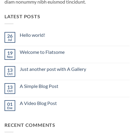
diam nonummy nibh euismod tincidunt.
LATEST POSTS
Hello world!
26
Jul
No
hay
comentarios
Welcome to Flatsome
19
en
Hello
Nov
No
world!
hay
comentarios
Just another post with A Gallery
13
en
Welcome
Oct
No
to
hay
Flatsome
comentarios
A Simple Blog Post
13
en
Just
Oct
No
another
hay
post
comentarios
with
A Video Blog Post
01
en
A
A
Ene
No
Gallery
Simple
hay
Blog
comentarios
Post
en
RECENT COMMENTS
A
Video
Blog