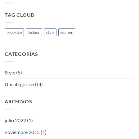
Blog
Post
TAG CLOUD
brooklyn
fashion
style
women
CATEGORÍAS
Style
(5)
Uncategorized
(4)
ARCHIVOS
julio 2022
(1)
noviembre 2015
(1)