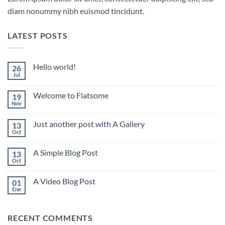
diam nonummy nibh euismod tincidunt.
LATEST POSTS
Hello world!
26
Jul
No
hay
comentarios
Welcome to Flatsome
19
en
Hello
Nov
No
world!
hay
comentarios
Just another post with A Gallery
13
en
Welcome
Oct
No
to
hay
Flatsome
comentarios
A Simple Blog Post
13
en
Just
Oct
No
another
hay
post
comentarios
with
A Video Blog Post
01
en
A
A
Ene
No
Gallery
Simple
hay
Blog
comentarios
Post
en
RECENT COMMENTS
A
Video