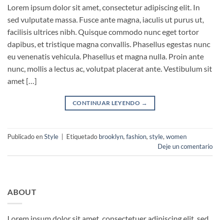
Lorem ipsum dolor sit amet, consectetur adipiscing elit. In
sed vulputate massa. Fusce ante magna, iaculis ut purus ut,
facilisis ultrices nibh. Quisque commodo nunc eget tortor
dapibus, et tristique magna convallis. Phasellus egestas nunc
eu venenatis vehicula. Phasellus et magna nulla. Proin ante
nunc, mollis a lectus ac, volutpat placerat ante. Vestibulum sit
amet […]
CONTINUAR LEYENDO
→
Publicado en
Style
|
Etiquetado
brooklyn
,
fashion
,
style
,
women
Deje un comentario
ABOUT
Lorem ipsum dolor sit amet, consectetuer adipiscing elit, sed