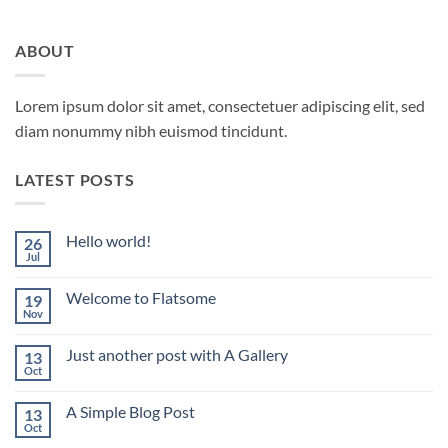
ABOUT
Lorem ipsum dolor sit amet, consectetuer adipiscing elit, sed
diam nonummy nibh euismod tincidunt.
LATEST POSTS
Hello world!
26
Jul
No
hay
comentarios
Welcome to Flatsome
19
en
Hello
Nov
No
world!
hay
comentarios
Just another post with A Gallery
13
en
Welcome
Oct
No
to
hay
Flatsome
comentarios
A Simple Blog Post
13
en
Just
Oct
No
another
hay