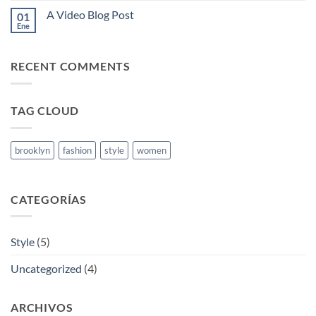
post
comentarios
with
A Video Blog Post
01
en
A
A
Ene
No
Gallery
Simple
hay
Blog
comentarios
Post
en
RECENT COMMENTS
A
Video
Blog
Post
TAG CLOUD
brooklyn
fashion
style
women
CATEGORÍAS
Style
(5)
Uncategorized
(4)
ARCHIVOS