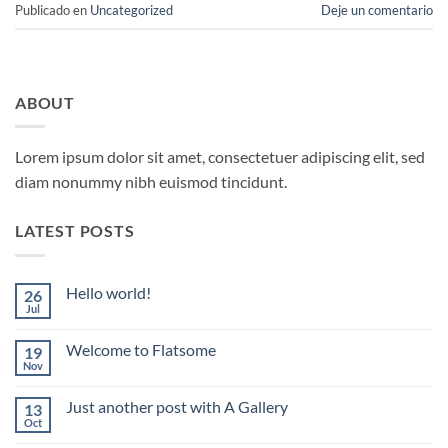
Publicado en
Uncategorized
Deje un comentario
ABOUT
Lorem ipsum dolor sit amet, consectetuer adipiscing elit, sed
diam nonummy nibh euismod tincidunt.
LATEST POSTS
Hello world!
26
Jul
No
hay
comentarios
Welcome to Flatsome
19
en
Hello
Nov
No
world!
hay
comentarios
Just another post with A Gallery
13
en
Welcome
Oct
No
to
hay
Flatsome