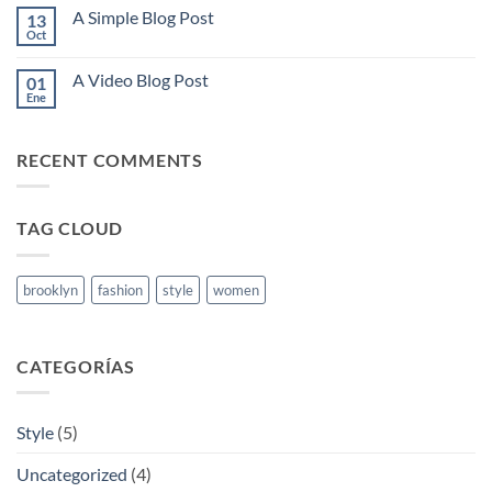
comentarios
A Simple Blog Post
13
en
Just
Oct
No
another
hay
post
comentarios
with
A Video Blog Post
01
en
A
A
Ene
No
Gallery
Simple
hay
Blog
comentarios
Post
en
RECENT COMMENTS
A
Video
Blog
Post
TAG CLOUD
brooklyn
fashion
style
women
CATEGORÍAS
Style
(5)
Uncategorized
(4)