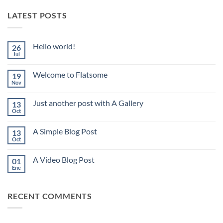
LATEST POSTS
Hello world!
26
Jul
No
hay
comentarios
Welcome to Flatsome
19
en
Hello
Nov
No
world!
hay
comentarios
Just another post with A Gallery
13
en
Welcome
Oct
No
to
hay
Flatsome
comentarios
A Simple Blog Post
13
en
Just
Oct
No
another
hay
post
comentarios
with
A Video Blog Post
01
en
A
A
Ene
No
Gallery
Simple
hay
Blog
comentarios
Post
en
RECENT COMMENTS
A
Video
Blog
Post