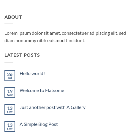
ABOUT
Lorem ipsum dolor sit amet, consectetuer adipiscing elit, sed
diam nonummy nibh euismod tincidunt.
LATEST POSTS
Hello world!
26
Jul
No
hay
comentarios
Welcome to Flatsome
19
en
Hello
Nov
No
world!
hay
comentarios
Just another post with A Gallery
13
en
Welcome
Oct
No
to
hay
Flatsome
comentarios
A Simple Blog Post
13
en
Just
Oct
No
another