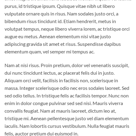
purus, id tristique ipsum. Quisque vitae nibh ut libero
vulputate ornare quis in risus. Nam sodales justo orci, a
bibendum risus tincidunt id. Etiam hendrerit, metus in
volutpat tempus, neque libero viverra lorem, ac tristique orci
augue eu metus. Aenean elementum nisi vitae justo
adipiscing gravida sit amet et risus. Suspendisse dapibus
elementum quam, vel semper mi tempus ac.
Nam at nisi risus. Proin pretium, dolor vel venenatis suscipit,
dui nunc tincidunt lectus, ac placerat felis dui in justo.
Aliquam orci velit, facilisis in facilisis non, scelerisque in
massa. Integer scelerisque odio nec eros sodales laoreet. Sed
sed odio tellus. In tristique felis ac facilisis tempor. Nunc non
enim in dolor congue pulvinar sed sed nisi. Mauris viverra
convallis feugiat. Nam at mauris laoreet, dictum leo at,
tristique mi. Aenean pellentesque justo vel diam elementum
iaculis. Nam lobortis cursus vestibulum. Nulla feugiat mauris
felis, auctor pretium dui euismod in.