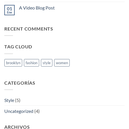
hay
post
comentarios
with
A Video Blog Post
01
en
A
A
Ene
No
Gallery
Simple
hay
Blog
comentarios
Post
en
RECENT COMMENTS
A
Video
Blog
Post
TAG CLOUD
brooklyn
fashion
style
women
CATEGORÍAS
Style
(5)
Uncategorized
(4)
ARCHIVOS