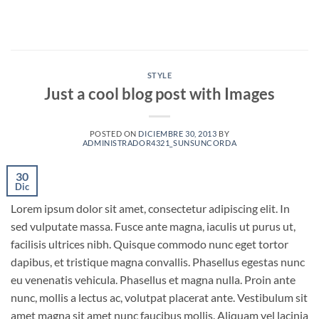
Saltar
al
contenido
STYLE
Just a cool blog post with Images
POSTED ON
DICIEMBRE 30, 2013
BY
ADMINISTRADOR4321_SUNSUNCORDA
30
Dic
Lorem ipsum dolor sit amet, consectetur adipiscing elit. In
sed vulputate massa. Fusce ante magna, iaculis ut purus ut,
facilisis ultrices nibh. Quisque commodo nunc eget tortor
dapibus, et tristique magna convallis. Phasellus egestas nunc
eu venenatis vehicula. Phasellus et magna nulla. Proin ante
nunc, mollis a lectus ac, volutpat placerat ante. Vestibulum sit
amet magna sit amet nunc faucibus mollis. Aliquam vel lacinia