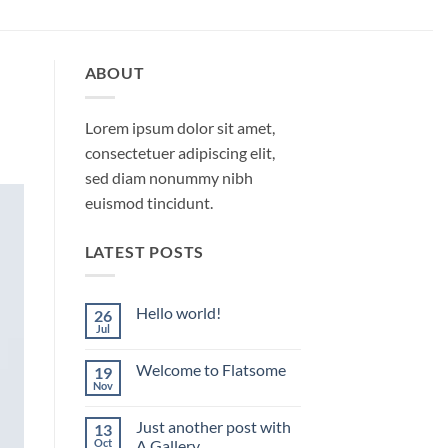
ABOUT
Lorem ipsum dolor sit amet,
consectetuer adipiscing elit,
sed diam nonummy nibh
euismod tincidunt.
LATEST POSTS
Hello world!
26
Jul
No
hay
comentarios
Welcome to Flatsome
19
en
Hello
Nov
No
world!
hay
comentarios
Just another post with
13
en
Welcome
Oct
A Gallery