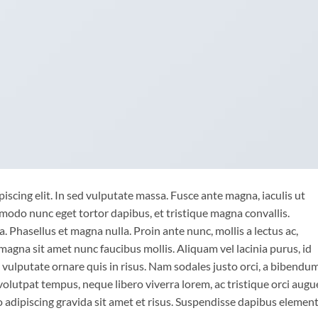
iscing elit. In sed vulputate massa. Fusce ante magna, iaculis ut
mmodo nunc eget tortor dapibus, et tristique magna convallis.
 Phasellus et magna nulla. Proin ante nunc, mollis a lectus ac,
magna sit amet nunc faucibus mollis. Aliquam vel lacinia purus, id
o vulputate ornare quis in risus. Nam sodales justo orci, a bibendu
 volutpat tempus, neque libero viverra lorem, ac tristique orci augu
 adipiscing gravida sit amet et risus. Suspendisse dapibus eleme