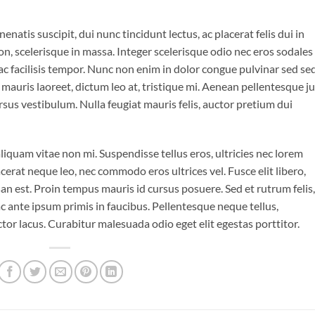
enatis suscipit, dui nunc tincidunt lectus, ac placerat felis dui in
is non, scelerisque in massa. Integer scelerisque odio nec eros sodales
is ac facilisis tempor. Nunc non enim in dolor congue pulvinar sed se
t mauris laoreet, dictum leo at, tristique mi. Aenean pellentesque j
sus vestibulum. Nulla feugiat mauris felis, auctor pretium dui
iquam vitae non mi. Suspendisse tellus eros, ultricies nec lorem
cerat neque leo, nec commodo eros ultrices vel. Fusce elit libero,
n est. Proin tempus mauris id cursus posuere. Sed et rutrum felis,
 ante ipsum primis in faucibus. Pellentesque neque tellus,
r lacus. Curabitur malesuada odio eget elit egestas porttitor.