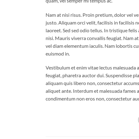
quam, vel semper mi tempus ac.
Nam at nisi risus. Proin pretium, dolor vel ven
justo. Aliquam orci velit, facilisis in facilis
laoreet. Sed sed odio tellus. In tristique fel
nisi. Mauris viverra convallis feugiat. Nam a
vel diam elementum iaculis. Nam lobortis cur
euismod in.
Vestibulum et enim vitae lectus malesuada al
feugiat, pharetra auctor dui. Suspendisse pla
aliquam quis libero non, consectetur accumsa
aliquet ante. Interdum et malesuada fames ac
condimentum non eros non, consectetur aucto