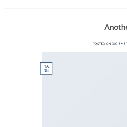
Saltar
al
contenido
Anothe
POSTED ON
DICIEMBR
16
Dic