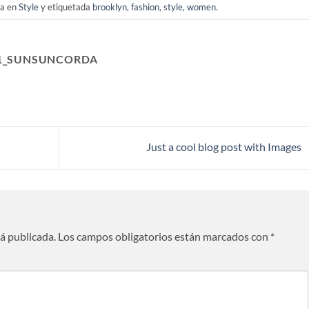
da en
Style
y etiquetada
brooklyn
,
fashion
,
style
,
women
.
1_SUNSUNCORDA
Just a cool blog post with Images
rá publicada.
Los campos obligatorios están marcados con
*